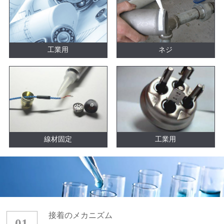
工業用
ネジ
線材固定
工業用
接着のメカニズム
01