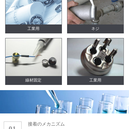
工業用
ネジ
線材固定
工業用
接着のメカニズム
01