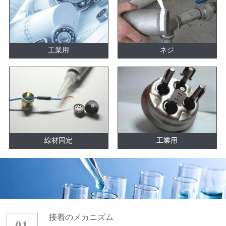
工業用
ネジ
線材固定
工業用
接着のメカニズム
01