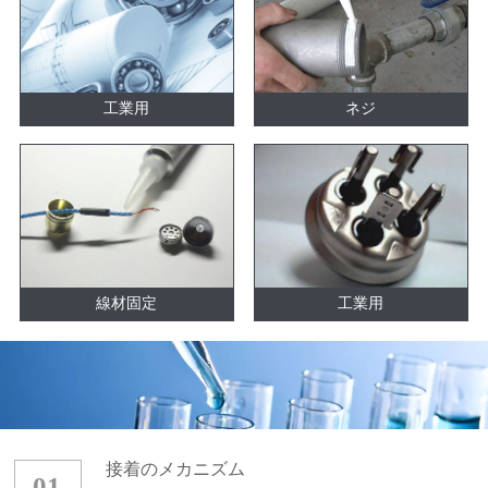
工業用
ネジ
線材固定
工業用
接着のメカニズム
01