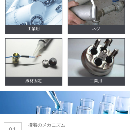
工業用
ネジ
線材固定
工業用
接着のメカニズム
01