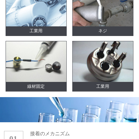
工業用
ネジ
線材固定
工業用
接着のメカニズム
01